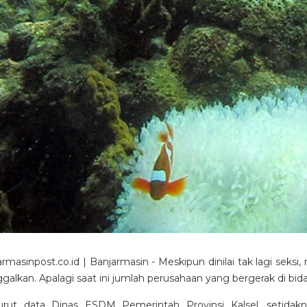
rmasinpost.co.id | Banjarmasin - Meskipun dinilai tak lagi seksi
ggalkan. Apalagi saat ini jumlah perusahaan yang bergerak di bid
rut data Dinas ESDM Pemerintah Provinsi Kalsel, setida