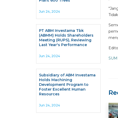
Plant 600 Trees
"Jang
Jun 24, 2024
Tidak
Seme
PT ABM Investama Tbk
peme
(ABMM) Holds Shareholders
meng
Meeting (RUPS), Reviewing
Last Year's Performance
Edito
Jun 24, 2024
SUM
Subsidiary of ABM Investama
Holds Machining
Development Program to
Foster Excellent Human
Re
Resources
Jun 24, 2024