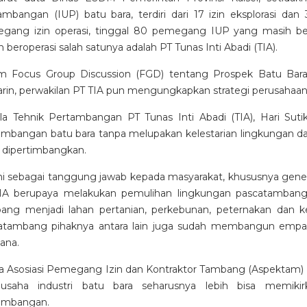
ambangan (IUP) batu bara, terdiri dari 17 izin eksplorasi dan
gang izin operasi, tinggal 80 pemegang IUP yang masih b
 beroperasi salah satunya adalah PT Tunas Inti Abadi (TIA).
m Focus Group Discussion (FGD) tentang Prospek Batu Bara
rin, perwakilan PT TIA pun mengungkapkan strategi perusahaan
la Tehnik Pertambangan PT Tunas Inti Abadi (TIA), Hari S
ambangan batu bara tanpa melupakan kelestarian lingkungan da
b dipertimbangkan.
ini sebagai tanggung jawab kepada masyarakat, khususnya genera
IA berupaya melakukan pemulihan lingkungan pascatambang
ang menjadi lahan pertanian, perkebunan, peternakan dan 
atambang pihaknya antara lain juga sudah membangun empat
ana.
a Asosiasi Pemegang Izin dan Kontraktor Tambang (Aspektam) Pr
usaha industri batu bara seharusnya lebih bisa memikir
ambangan.