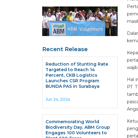
Pert
peme
masih
Dala
kema
Recent Release
Kepa
pert
Reduction of Stunting Rate
waji
Targeted to Reach 14
Percent, CKB Logistics
Hal 
Launches CSR Program
BUNDA PAS in Surabaya
PT T
tamb
Jun 24, 2024
pasc
Angs
Ketu
Commemorating World
Biodiversity Day, ABM Group
peng
Engages 100 Volunteers to
pert