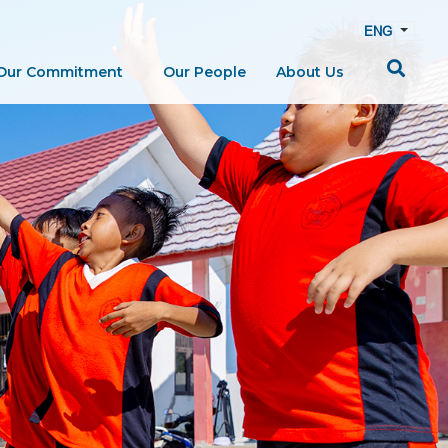
ENG
Our Commitment
Our People
About Us