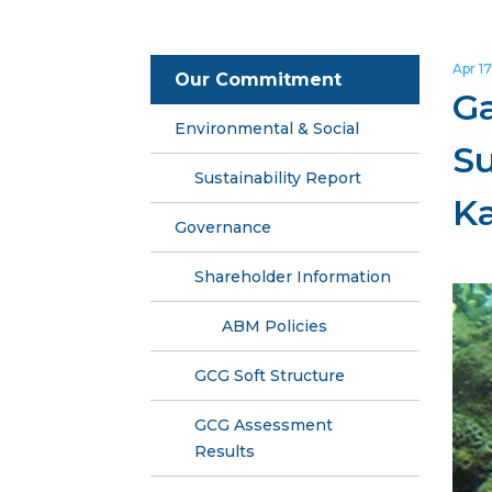
Apr 17
Our Commitment
Ga
Environmental & Social
S
Sustainability Report
K
Governance
Shareholder Information
ABM Policies
GCG Soft Structure
GCG Assessment
Results