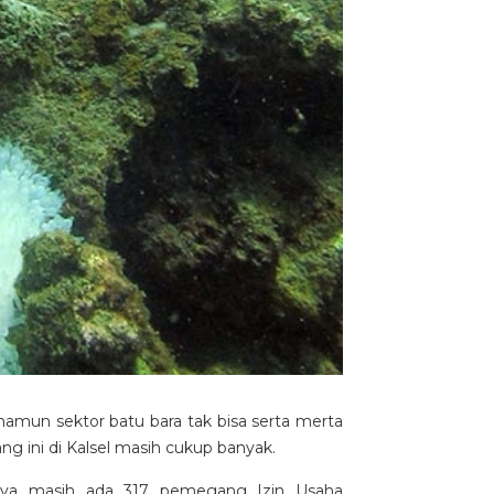
, namun sektor batu bara tak bisa serta merta
ang ini di Kalsel masih cukup banyak.
knya masih ada 317 pemegang Izin Usaha