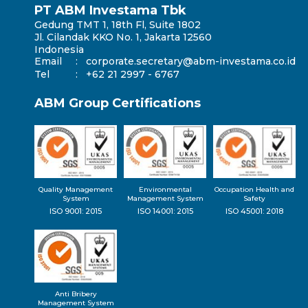
PT ABM Investama Tbk
Gedung TMT 1, 18th Fl, Suite 1802
Jl. Cilandak KKO No. 1, Jakarta 12560
Indonesia
Email
:
corporate.secretary@abm-investama.co.id
Tel
:
+62 21 2997 - 6767
ABM Group Certifications
Quality Management
Environmental
Occupation Health and
System
Management System
Safety
ISO 9001: 2015
ISO 14001: 2015
ISO 45001: 2018
Anti Bribery
Management System