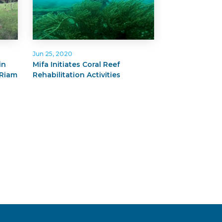
Jun 25, 2020
Mar 10, 2020
in
Mifa Initiates Coral Reef
SSB Collabora
 Riam
Rehabilitation Activities
Coal in Huma
Development